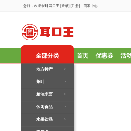
您好，欢迎来到
耳口王
[
登录
] [
注册
]
商家中心
全部分类
首页
优惠券
活
地方特产
>
茶叶
>
粮油米面
>
休闲食品
>
水果饮品
>