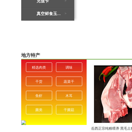
充值卡
>
>
真空鲜食玉米棒
地方特产
精选肉类
调味
干货
蔬菜干
鱼虾
木耳
菌类
干菌菇
岳西正宗纯粮喂养 黑毛土