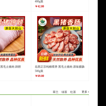
400g装
￥42.80
原价
￥48.80
￥42.80
价格
 黑毛土猪肉 蹄髈
岳西正宗纯粮喂养 黑毛土猪肉 原味腊肠
500g装
￥69.80
原价
￥88.00
￥69.80
价格
更多
翠兰
绿茶
红茶