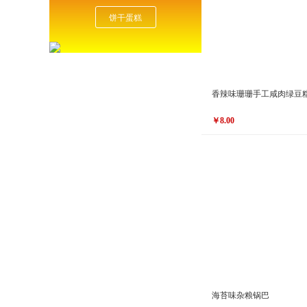
饼干蛋糕
香辣味珊珊手工咸肉绿豆
￥8.00
原价
￥10.00
￥8.00
价格
海苔味杂粮锅巴