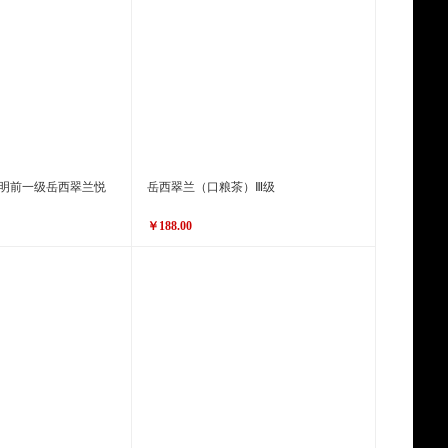
6明前一级岳西翠兰悦
岳西翠兰（口粮茶）Ⅲ级
￥188.00
原价
￥298.00
￥188.00
价格