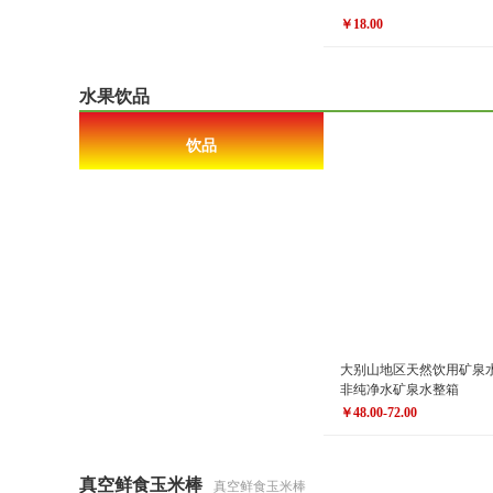
￥18.00
原价
￥20.00
￥18.00
价格
水果饮品
饮品
大别山地区天然饮用矿泉水
非纯净水矿泉水整箱
￥48.00-72.00
原价
￥72.00-120.00
￥48.00-72.00
价格
真空鲜食玉米棒
真空鲜食玉米棒