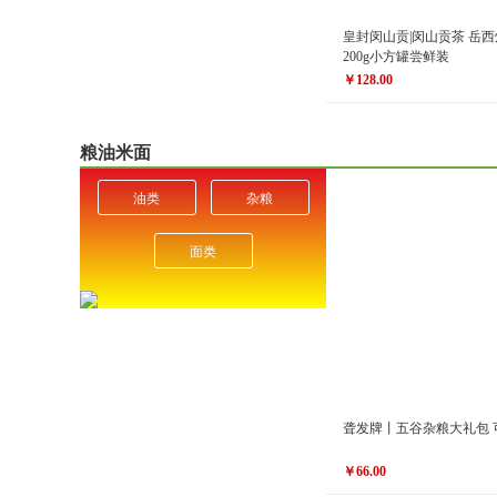
皇封闵山贡|闵山贡茶 岳西
200g小方罐尝鲜装
￥128.00
原价
￥168.00
￥128.00
价格
粮油米面
油类
杂粮
面类
聋发牌丨五谷杂粮大礼包 
￥66.00