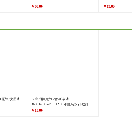
￥65.00
￥13.00
原价
￥68.00
原价
￥14.00
￥65.00
￥13.00
价格
价格
瓶装 饮用水
企业招待定制logo矿泉水
360ml/460ml/5L/12.8L小瓶装水订做品牌
水换标签免费打样
￥10.00
原价
￥20.00
￥10.00
价格