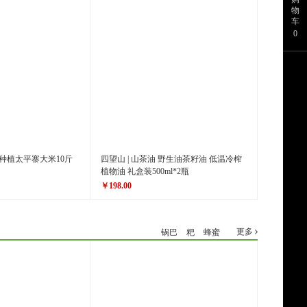
原价
￥28.00
物
车
￥22.80
价格
0
种植太平寨大米10斤
四望山 | 山茶油 野生油茶籽油 低温冷榨
植物油 礼盒装500ml*2瓶
￥198.00
原价
￥268.00
￥198.00
价格
更多
锅巴
粑
蜂蜜