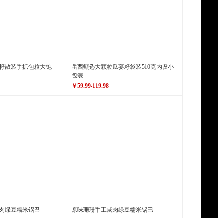
籽散装手抓包粒大饱
岳西甄选大颗粒瓜蒌籽袋装510克内设小
包装
￥59.99-119.98
原价
￥69.00-138.00
.96
￥59.99-119.98
价格
肉绿豆糯米锅巴
原味珊珊手工咸肉绿豆糯米锅巴