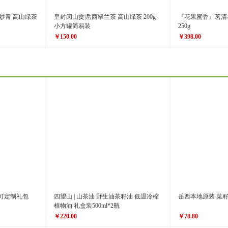
炒青 高山绿茶
皇封闵山贡|岳西翠兰茶 高山绿茶 200g
『花果蜜香』茗清
小方罐简易装
250g
￥150.00
￥398.00
￥398.00
原价
￥198.00
价格
￥150.00
价格
可定制礼包
四望山 | 山茶油 野生油茶籽油 低温冷榨
岳西本地原装 菜籽油
植物油 礼盒装500ml*2瓶
￥220.00
￥78.80