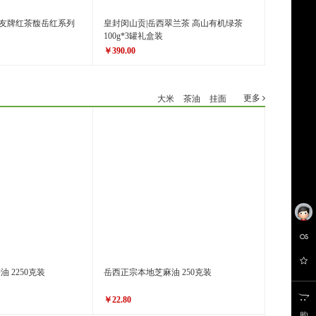
友牌红茶馥岳红系列
皇封闵山贡|岳西翠兰茶 高山有机绿茶
100g*3罐礼盒装
￥390.00
原价
￥480.00
￥390.00
价格
更多
大米
茶油
挂面
 2250克装
岳西正宗本地芝麻油 250克装
￥22.80
购