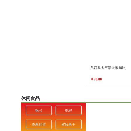
￥66.00
价格
岳西县太平寨大米10kg
￥70.00
原价
￥80.00
￥70.00
价格
休闲食品
锅巴
粑粑
坚果炒货
蜜饯果干