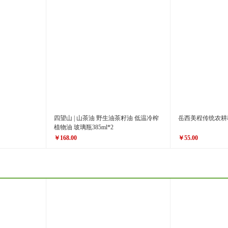
原价
￥258.00
原价
￥88.80
￥220.00
￥78.80
价格
价格
四望山 | 山茶油 野生油茶籽油 低温冷榨
岳西美程传统农耕
植物油 玻璃瓶385ml*2
￥168.00
￥55.00
原价
￥188.00
原价
￥60.00
￥168.00
￥55.00
价格
价格