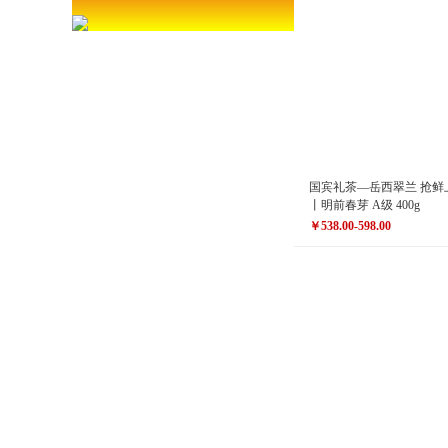
国宾礼茶—岳西翠兰 抢鲜上市！聋发牌
丨明前春芽 A级 400g
￥538.00-598.00
原价
￥608.00-668.00
￥538.00-598.00
价格