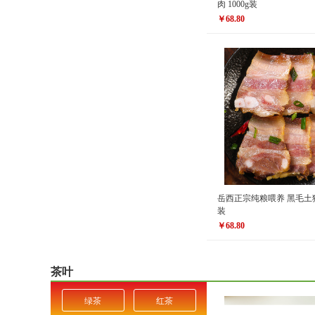
肉 1000g装
￥68.80
原价
￥88.80
￥68.80
价格
岳西正宗纯粮喂养 黑毛土猪肉
装
￥68.80
原价
￥88.00
￥68.80
价格
茶叶
绿茶
红茶